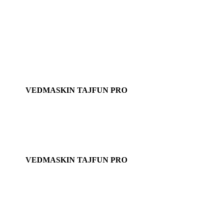
VEDMASKIN TAJFUN PRO
TAJFUN RCA 330 FUN
Från: 159 000 kr
exkl. moms
VEDMASKIN TAJFUN PRO
TAJFUN RCA 330 JOY E vedmaskin
Från: 219 000 kr
exkl. moms
VEDMASKIN TAJFUN PRO
TAJFUN RCA 400 JOY Twist
Från:
249 900 kr
exkl. moms.