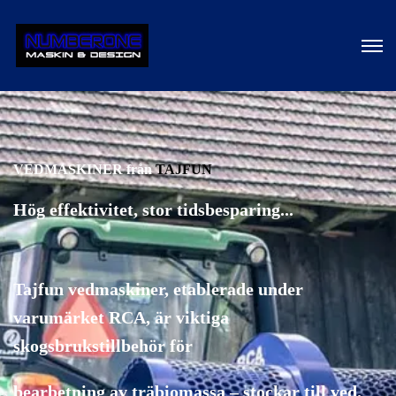
VEDMASKINER från
TAJFUN
Hög effektivitet, stor tidsbesparing...
Tajfun vedmaskiner, etablerade under
varumärket RCA, är viktiga
skogsbrukstillbehör för
bearbetning av träbiomassa – stockar till ved.