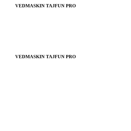
VEDMASKIN TAJFUN PRO
TAJFUN RCA 480 JOY Vedprocessor
Från:
329 000 kr
exkl. moms.
VEDMASKIN TAJFUN PRO
TAJFUN RCA 500 PRO
Från:
449 000 kr
exkl. moms
VEDMASKIN TAJFUN PRO
TAJFUN RCA 500 PRO Hy
Från:
469 000 kr
exkl. moms